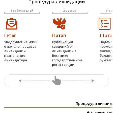
Процедура ликвидации
квидация юридических лиц
5 рабочих дней
2 месяца
5 ра
луги иностранным компаниям
Заказать
Заказать
I этап
II этап
III эт
Уведомление ИФНС
Публикация
Подача
о начале процесса
сведений о
промеж
ликвидации,
ликвидации в
ликвид
назначение
Вестнике
баланса
ликвидатора
государственной
бухгал
регистрации
Процедура ликвид
Нотариальны